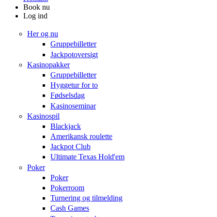
Book nu
Log ind
Her og nu
Gruppebilletter
Jackpotoversigt
Kasinopakker
Gruppebilletter
Hyggetur for to
Fødselsdag
Kasinoseminar
Kasinospil
Blackjack
Amerikansk roulette
Jackpot Club
Ultimate Texas Hold'em
Poker
Poker
Pokerroom
Turnering og tilmelding
Cash Games