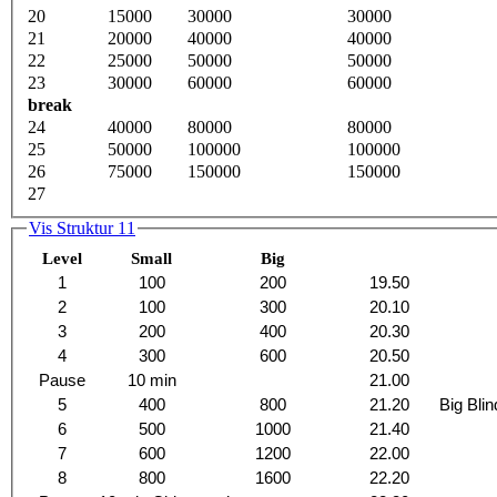
20
15000
30000
30000
21
20000
40000
40000
22
25000
50000
50000
23
30000
60000
60000
break
24
40000
80000
80000
25
50000
100000
100000
26
75000
150000
150000
27
Vis
Struktur 11
Level
Small
Big
1
100
200
19.50
2
100
300
20.10
3
200
400
20.30
4
300
600
20.50
Pause
10 min
21.00
5
400
800
21.20
Big Blin
6
500
1000
21.40
7
600
1200
22.00
8
800
1600
22.20