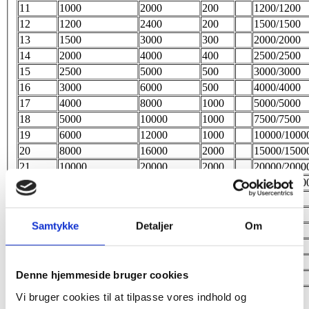
11
1000
2000
200
1200/1200
12
1200
2400
200
1500/1500
13
1500
3000
300
2000/2000
14
2000
4000
400
2500/2500
15
2500
5000
500
3000/3000
16
3000
6000
500
4000/4000
17
4000
8000
1000
5000/5000
18
5000
10000
1000
7500/7500
19
6000
12000
1000
10000/1000
20
8000
16000
2000
15000/1500
21
10000
20000
2000
20000/2000
22
12000
24000
2000
30000/3000
23
15000
30000
3000
24
20000
40000
4000
Samtykke
Detaljer
Om
25
25000
50000
5000
Denne hjemmeside bruger cookies
Vi bruger cookies til at tilpasse vores indhold og