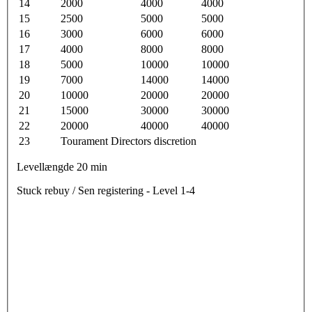
14
2000
4000
4000
15
2500
5000
5000
16
3000
6000
6000
17
4000
8000
8000
18
5000
10000
10000
19
7000
14000
14000
20
10000
20000
20000
21
15000
30000
30000
22
20000
40000
40000
23
Tourament Directors discretion
Levellængde 20 min
Stuck rebuy / Sen registering - Level 1-4