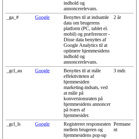
indhold og
annoncerelevans.
_ga_#
Google
Benyttes til at indsamle
2 år
data om brugerens
platform (PC, tablet el.
mobil) og præferencer -
Disse data benyttes af
Google Analytics til at
optimere hjemmesidens
indhold og
annoncerelevans.
_gcl_au
Google
Benyttes til at måle
3 mdr.
effektiviteten af
hjemmesiden
marketing-indsats, ved
at måle på
konversionsraten på
hjemmesidens annoncer
på tværs af
hjemmesider.
_gcl_ls
Google
Registrerer responsraten
Permane
mellem brugeren og
nt
hjemmesidens pop-up