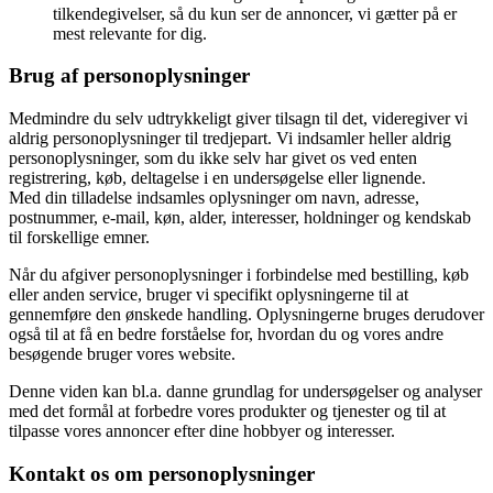
tilkendegivelser, så du kun ser de annoncer, vi gætter på er
mest relevante for dig.
Brug af personoplysninger
Medmindre du selv udtrykkeligt giver tilsagn til det, videregiver vi
aldrig personoplysninger til tredjepart. Vi indsamler heller aldrig
personoplysninger, som du ikke selv har givet os ved enten
registrering, køb, deltagelse i en undersøgelse eller lignende.
Med din tilladelse indsamles oplysninger om navn, adresse,
postnummer, e-mail, køn, alder, interesser, holdninger og kendskab
til forskellige emner.
Når du afgiver personoplysninger i forbindelse med bestilling, køb
eller anden service, bruger vi specifikt oplysningerne til at
gennemføre den ønskede handling. Oplysningerne bruges derudover
også til at få en bedre forståelse for, hvordan du og vores andre
besøgende bruger vores website.
Denne viden kan bl.a. danne grundlag for undersøgelser og analyser
med det formål at forbedre vores produkter og tjenester og til at
tilpasse vores annoncer efter dine hobbyer og interesser.
Kontakt os om personoplysninger