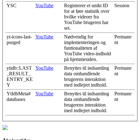
YSC
YouTube
Registrerer et unikt ID
Session
for at føre statistik over
hvilke videoer fra
YouTube brugeren har
set.
yt-icons-last-
YouTube
Nødvendig for
Permane
purged
implementeringen og
nt
funtionaliteten af
YouTube video-indhold
på hjemmesiden.
ytidb::LAST
YouTube
Benyttes til indsamling
Permane
_RESULT_
data omhandlende
nt
ENTRY_KE
brugerens interaktion
Y
med indlejret indhold.
YtIdbMeta#
YouTube
Benyttes til indsamling
Permane
databases
data omhandlende
nt
brugerens interaktion
med indlejret indhold.