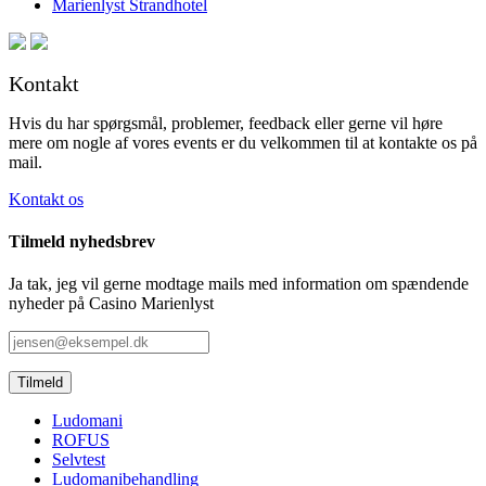
Marienlyst Strandhotel
Kontakt
Hvis du har spørgsmål, problemer, feedback eller gerne vil høre
mere om nogle af vores events er du velkommen til at kontakte os på
mail.
Kontakt os
Tilmeld nyhedsbrev
Ja tak, jeg vil gerne modtage mails med information om spændende
nyheder på Casino Marienlyst
Ludomani
ROFUS
Selvtest
Ludomanibehandling