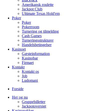
Blackjack
Amerikansk roulette
Jackpot Club
Ultimate Texas Hold'em
Poker
Poker
Pokerroom
Turnering og tilmelding
Cash Games
Turneringsstrukturer
Handelsbetingelser
Kasinoet
Gæsteinformation
Kasinobar
Firmaet
Kontakt
Kontakt os
Job
Ludomani
Forside
Her og nu
Gruppebilletter
Jackpotoversigt
Kasinopakker