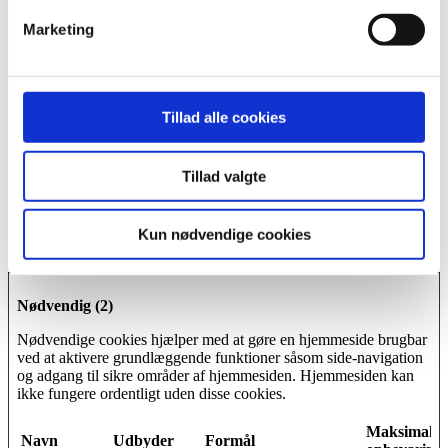
Cookiedeklarationen på vores hjemmeside.
Marketing
Få mere at vide om, hvem vi er, hvordan du kan kontakte os, og
hvordan vi behandler persondata i vores Privatlivspolitik.
Angiv venligst dit samtykke-ID og -dato, når du kontakter os
Tillad alle cookies
angående dit samtykke.
Dit samtykke gælder for følgende domæner: casinomarienlyst.dk
Tillad valgte
Din aktuelle tilstand: Afvis.
Ændring af dit samtykke
Kun nødvendige cookies
Cookiedeklarationen er sidst opdateret d. 12/07/2026 af
Cookiebot
:
Nødvendig (2)
Nødvendige cookies hjælper med at gøre en hjemmeside brugbar
ved at aktivere grundlæggende funktioner såsom side-navigation
og adgang til sikre områder af hjemmesiden. Hjemmesiden kan
ikke fungere ordentligt uden disse cookies.
Maksimal
Navn
Udbyder
Formål