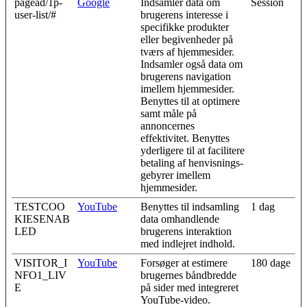
pagead/1p-
Google
Indsamler data om
Session
user-list/#
brugerens interesse i
specifikke produkter
eller begivenheder på
tværs af hjemmesider.
Indsamler også data om
brugerens navigation
imellem hjemmesider.
Benyttes til at optimere
samt måle på
annoncernes
effektivitet. Benyttes
yderligere til at facilitere
betaling af henvisnings-
gebyrer imellem
hjemmesider.
TESTCOO
YouTube
Benyttes til indsamling
1 dag
KIESENAB
data omhandlende
LED
brugerens interaktion
med indlejret indhold.
VISITOR_I
YouTube
Forsøger at estimere
180 dage
NFO1_LIV
brugernes båndbredde
E
på sider med integreret
YouTube-video.