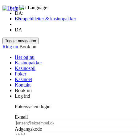
Select Language:
DA:
EN:
Gruppebilletter & kasinopakker
DA
Toggle navigation
Ring nu
Book nu
Her og nu
Kasinopakker
Kasinospil
Poker
Kasinoet
Kontakt
Book nu
Log ind
Pokersystem login
E-mail
Adgangskode