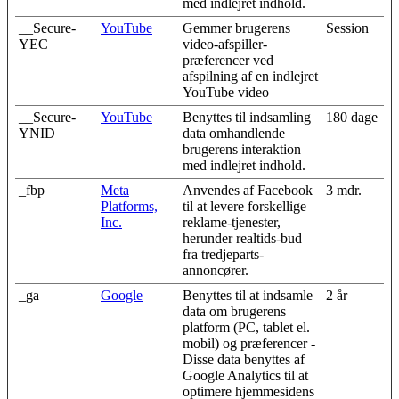
med indlejret indhold.
__Secure-
YouTube
Gemmer brugerens
Session
YEC
video-afspiller-
præferencer ved
afspilning af en indlejret
YouTube video
__Secure-
YouTube
Benyttes til indsamling
180 dage
YNID
data omhandlende
brugerens interaktion
med indlejret indhold.
_fbp
Meta
Anvendes af Facebook
3 mdr.
Platforms,
til at levere forskellige
Inc.
reklame-tjenester,
herunder realtids-bud
fra tredjeparts-
annoncører.
_ga
Google
Benyttes til at indsamle
2 år
data om brugerens
platform (PC, tablet el.
mobil) og præferencer -
Disse data benyttes af
Google Analytics til at
optimere hjemmesidens