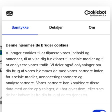
Samtykke
Detaljer
Om
Select Language:
Log ind
DA:
EN:
Denne hjemmeside bruger cookies
Toggle navigation
E-mail
Ring nu
Book nu
Log ind
Vi bruger cookies til at tilpasse vores indhold og
Adgangskode
annoncer, til at vise dig funktioner til sociale medier og til
Her og nu
Ankomst:
Afgang:
at analysere vores trafik. Vi deler også oplysninger om
Kasinopakker
din brug af vores hjemmeside med vores partnere inden
Hotel:
Vælg hotel
Bestil ny adgangskode
for sociale medier, annonceringspartnere og
Leave
Munkebjerg Hotel
Kasinospil
this
Endnu ikke oprettet?
analysepartnere. Vores partnere kan kombinere disse
Hotel Opus
field
Vejle Center Hotel
data med andre oplysninger, du har givet dem, eller som
alone
Poker
Opret bruger
de har indsamlet fra din brug af deres tjenester.
Kampagne kode:
Kasinoet
Book nu
Onsdag – Texas Hold'em NL
Samtykkevalg
Kontakt