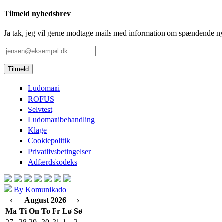
Tilmeld nyhedsbrev
Ja tak, jeg vil gerne modtage mails med information om spændende n
Ludomani
ROFUS
Selvtest
Ludomanibehandling
Klage
Cookiepolitik
Privatlivsbetingelser
Adfærdskodeks
By Komunikado
‹
August 2026
›
Ma
Ti
On
To
Fr
Lø
Sø
27
28
29
30
31
1
2