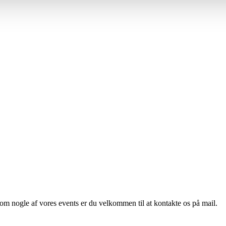
om nogle af vores events er du velkommen til at kontakte os på mail.