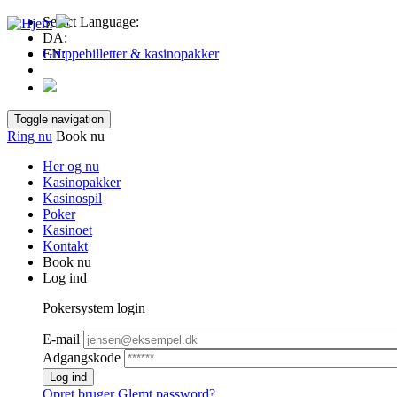
Select Language:
DA:
EN:
Gruppebilletter & kasinopakker
Toggle navigation
Ring nu
Book nu
Her og nu
Kasinopakker
Kasinospil
Poker
Kasinoet
Kontakt
Book nu
Log ind
Pokersystem login
E-mail
Adgangskode
Opret bruger
Glemt password?