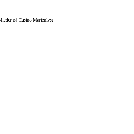
yheder på Casino Marienlyst