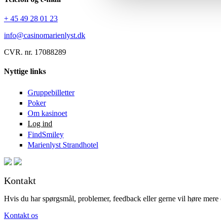
+ 45 49 28 01 23
info@casinomarienlyst.dk
CVR. nr. 17088289
Nyttige links
Gruppebilletter
Poker
Om kasinoet
Log ind
FindSmiley
Marienlyst Strandhotel
Kontakt
Hvis du har spørgsmål, problemer, feedback eller gerne vil høre mere 
Kontakt os